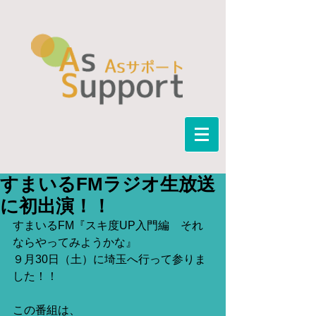
すまいるFMラジオ生放送
に初出演！！
すまいるFM『スキ度UP入門編　それ
ならやってみようかな』
９月30日（土）に埼玉へ行って参りま
した！！
この番組は、