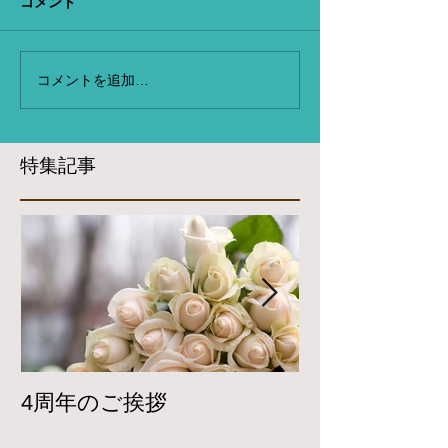
コメント
コメントを追加…
特集記事
4周年のご挨拶
Twitterで
開しています