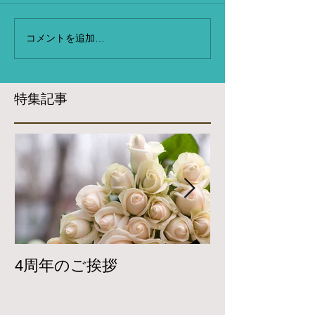
コメントを追加…
特集記事
4周年のご挨拶
Twitterで
開しています