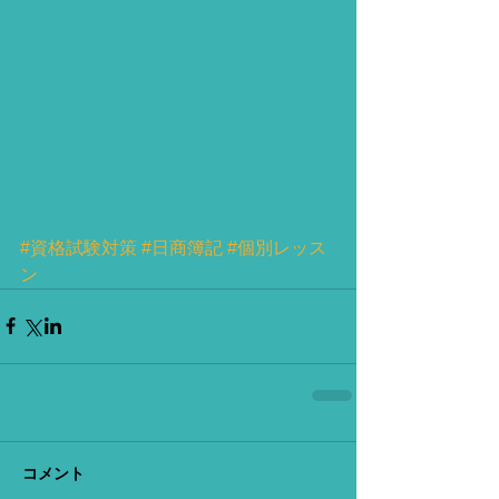
#資格試験対策
#日商簿記
#個別レッス
ン
コメント