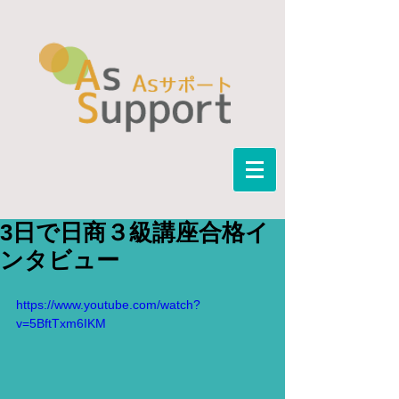
3日で日商３級講座合格イ
ンタビュー
https://www.youtube.com/watch?
v=5BftTxm6IKM