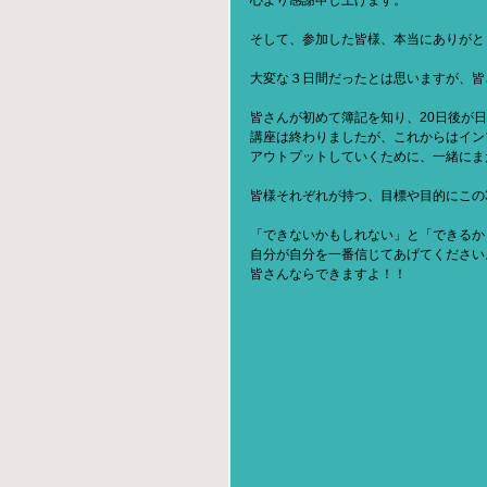
心より感謝申し上げます。
そして、参加した皆様、本当にありがと
大変な３日間だったとは思いますが、皆
皆さんが初めて簿記を知り、20日後が
講座は終わりましたが、これからはイン
アウトプットしていくために、一緒にま
皆様それぞれが持つ、目標や目的にこの
「できないかもしれない」と「できるか
自分が自分を一番信じてあげてください
皆さんならできますよ！！