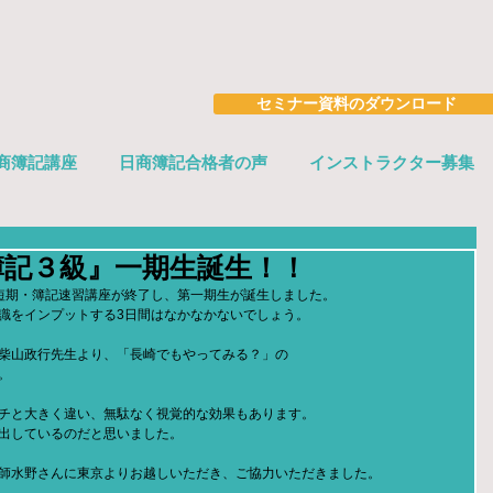
セミナー資料のダウンロード
商簿記講座
日商簿記合格者の声
インストラクター募集
簿記３級』一期生誕生！！
短期・簿記速習講座が終了し、第一期生が誕生しました。
識をインプットする3日間はなかなかないでしょう。
柴山政行先生より、「長崎でもやってみる？」の
。
チと大きく違い、無駄なく視覚的な効果もあります。
出しているのだと思いました。
師水野さんに東京よりお越しいただき、ご協力いただきました。