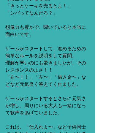
「きっとケーキを売るとよ！」
「シバってなんだろ？」
想像力も豊かで、聞いていると本当に
面白いです。
ゲームがスタートして、進めるための
簡単なルールを説明をして質問。
理解が早いのにも驚きましたが、その
レスポンスのよさ！！
「右〜！！」「左〜」「借入金〜」な
どなど元気良く答えてくれました。
ゲームがスタートするとさらに元気さ
が増し、周りにいる大人も一緒になっ
て歓声をあげていました。
これは、「仕入れよ〜」など子供同士