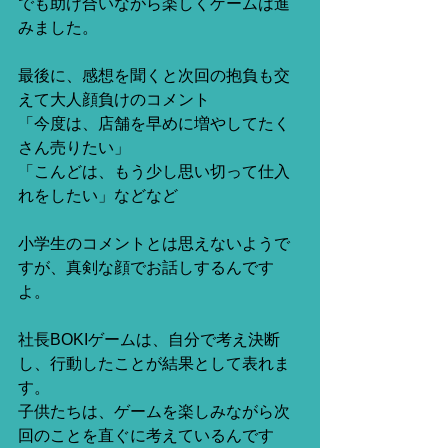
でも助け合いながら楽しくゲームは進
みました。
最後に、感想を聞くと次回の抱負も交
えて大人顔負けのコメント
「今度は、店舗を早めに増やしてたく
さん売りたい」
「こんどは、もう少し思い切って仕入
れをしたい」などなど
小学生のコメントとは思えないようで
すが、真剣な顔でお話しするんです
よ。
社長BOKIゲームは、自分で考え決断
し、行動したことが結果として表れま
す。
子供たちは、ゲームを楽しみながら次
回のことを直ぐに考えているんです