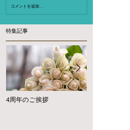
コメントを追加…
特集記事
4周年のご挨拶
Twitterで
開しています