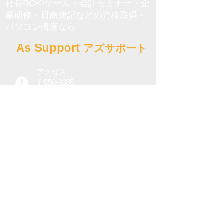
社長BOKIゲーム・会計セミナー・企
業研修・日商簿記などの資格取得・
パソコン講座なら
As Support
アズサポート
アクセス
〒850-0035
長崎県長崎市元船町９−１８長
崎BizPORT 2F